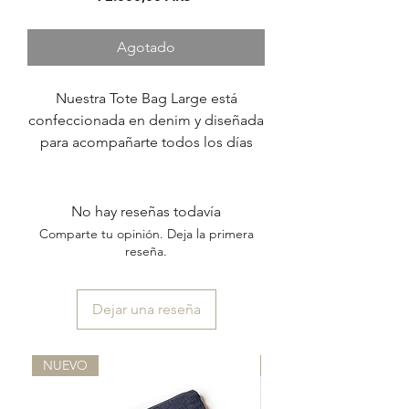
Agotado
Nuestra Tote Bag Large está
confeccionada en denim y diseñada
para acompañarte todos los días
con comodidad y estilo.
Su detalle protagonista son las
correas, realizadas a partir de la
No hay reseñas todavía
combinación de tres cintas
Comparte tu opinión. Deja la primera
diferentes -algodón, gros y
reseña.
terciopelo- que crean un diseño
rayado original y único.
Dejar una reseña
Está completamente forrada en su
interior, cuenta con bolsillo interno y
cierre con botón imán.
NUEVO
NUEVO
Una pieza de edición limitada:
existe solo una unidad por