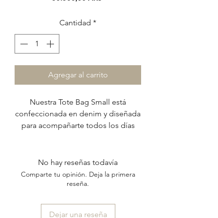
Cantidad
*
Agregar al carrito
Nuestra Tote Bag Small está
confeccionada en denim y diseñada
para acompañarte todos los días
con comodidad y estilo.
Su detalle protagonista son las
correas, realizadas a partir de la
No hay reseñas todavía
combinación de tres cintas
Comparte tu opinión. Deja la primera
diferentes -algodón, gros y
reseña.
terciopelo- que crean un diseño
rayado original y único.
Dejar una reseña