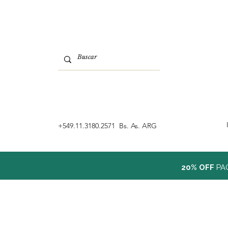
‭+549.11.3180.2571 Bs. As. ARG
20% OFF
PA