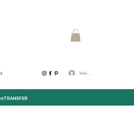
Iniciar sesión
M
20TRANSFER