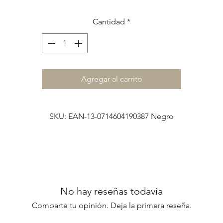
de volver. Este cuaderno es para eso.
Cantidad
*
ensado para acompañarte
antes, durante y después
del viaje, e
cuaderno de viajes es un espacio para
soñar, planear, escribir,
dibujar y pegar
. Para anotar ideas, registrar momentos, guardar
recuerdos y volver a revivir cada experiencia.
Agregar al carrito
n sus primeras páginas incluye una
lista de ítems para viajar
, ide
para organizarte y no olvidarte nada antes de salir.
SKU: EAN-13-0714604190387 Negro
Luego, hojas combinadas que invitan tanto a escribir como a
dibujar, hacer croquis, pegar tickets, mapas o fotos.
orque viajar también es recordar. Y recordar un viaje es una for
de volver a vivirlo.
No hay reseñas todavía
Descripción:
Comparte tu opinión. Deja la primera reseña.
........................