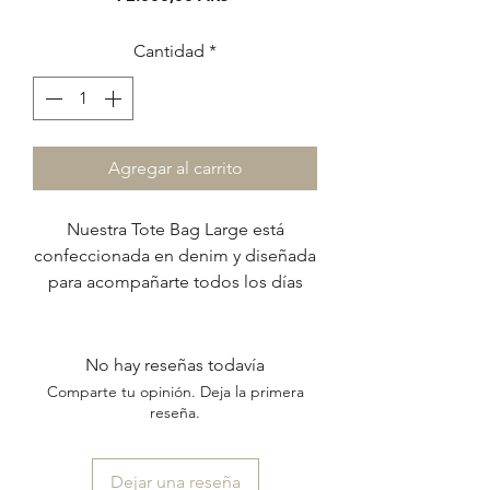
Cantidad
*
Agregar al carrito
Nuestra Tote Bag Large está
confeccionada en denim y diseñada
para acompañarte todos los días
con comodidad y estilo.
Su detalle protagonista son las
correas, realizadas a partir de la
No hay reseñas todavía
combinación de tres cintas
Comparte tu opinión. Deja la primera
diferentes -algodón, gros y
reseña.
terciopelo- que crean un diseño
rayado original y único.
Dejar una reseña