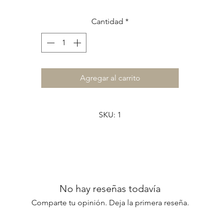
ombinación de tres cintas diferentes -algodón, gros y terciopel
que crean un diseño rayado original y único.
Cantidad
*
Está completamente forrada en su interior, cuenta con bolsillo
interno y cierre con botón imán.
Una pieza de edición limitada: existe solo una unidad por
combinación de color.
Agregar al carrito
Detalles
Denim / Jean
Interior forrado
SKU: 1
Bolsillo interno
Cierre con botón imán
Correas combinadas en algodón, gros y terciopelo
Medidas: 25 x 20 x 12 cm
Formato Small
Edición limitada
No hay reseñas todavía
Comparte tu opinión. Deja la primera reseña.