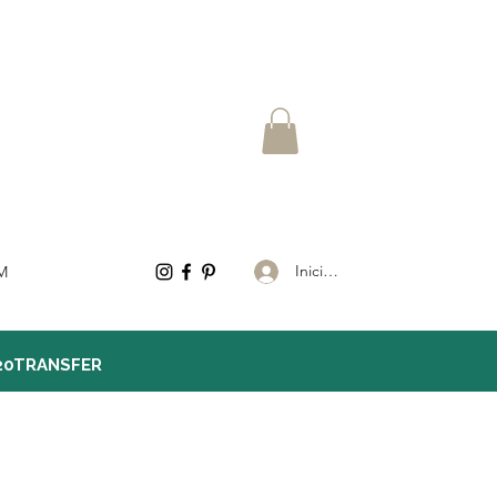
Iniciar sesión
M
20TRANSFER