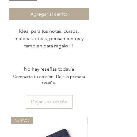
Agregar al carrito
Ideal para tus notas, cursos,
materias, ideas, pensamientos y
también para regalo!!!
Si sos fanático de los cuadernos
lindos y además son fan de escribir,
no podés dejar de tener este
No hay reseñas todavía
cuaderno.
Comparte tu opinión. Deja la primera
reseña.
.Estos cuadernos son tamaño A5, de
21 x 15 cm
Dejar una reseña
.Tienen 160 páginas rayadas de 80
grs
.Las tapas son semiduras de papel
NUEVO
NUEVO
de 350 grs