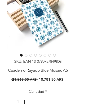
SKU: EAN-13-0790757849808
Cuaderno Rayado Blue Mosaic A5
Precio
Precio
 21.563,00 ARS 
10.781,50 ARS
de
oferta
Cantidad
*