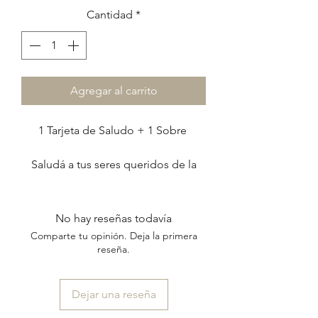
Cantidad
*
Agregar al carrito
1 Tarjeta de Saludo + 1 Sobre
Saludá a tus seres queridos de la
forma más linda escribiendo un
lindo mensaje,
en una tarjeta muy especial.
No hay reseñas todavía
Comparte tu opinión. Deja la primera
El set incluye:
reseña.
1 tarjeta díptica de 13 x 16 cm
+
Dejar una reseña
1 sobre de papel de 90 grs de 14 x
17 cm