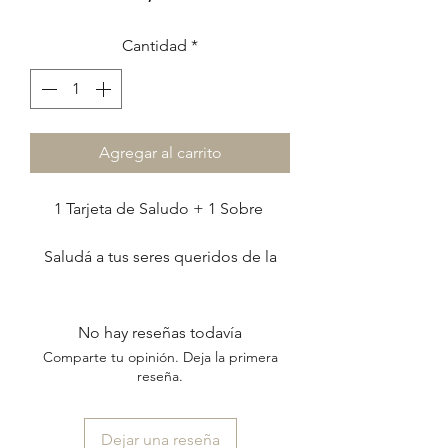
Cantidad
*
Agregar al carrito
1 Tarjeta de Saludo + 1 Sobre
Saludá a tus seres queridos de la
forma más linda escribiendo un
lindo mensaje,
en una tarjeta muy especial.
No hay reseñas todavía
Comparte tu opinión. Deja la primera
El set incluye:
reseña.
1 tarjeta díptica de 13 x 16 cm
+
Dejar una reseña