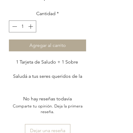
Cantidad
*
Agregar al carrito
1 Tarjeta de Saludo + 1 Sobre
Saludá a tus seres queridos de la
forma más linda escribiendo un
lindo mensaje,
en una tarjeta muy especial, que
No hay reseñas todavía
podés pintar e intervenir como más
Comparte tu opinión. Deja la primera
te guste.
reseña.
El set incluye:
Dejar una reseña