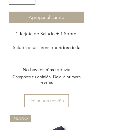
Agregar al carrito
1 Tarjeta de Saludo + 1 Sobre
Saludá a tus seres queridos de la
forma más linda escribiendo un
lindo mensaje,
en una tarjeta muy especial.
No hay reseñas todavía
Comparte tu opinión. Deja la primera
El set incluye:
reseña.
1 tarjeta díptica de 13 x 16 cm
+
Dejar una reseña
1 sobre de papel de 90 grs de 14 x
17 cm
NUEVO
NUEVO
............