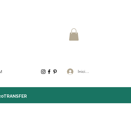
Iniciar sesión
M
20TRANSFER