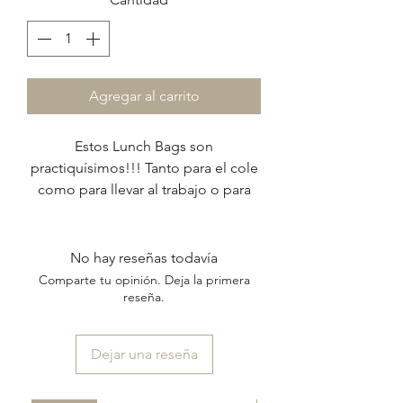
Agregar al carrito
Estos Lunch Bags son
practiquísimos!!! Tanto para el cole
como para llevar al trabajo o para
cualquier actividad. Se lavan en el
lavarropas y quedan impecables.
No hay reseñas todavía
material exterior: cordura lisa
Comparte tu opinión. Deja la primera
interior: pampa blanca
reseña.
impermeable
cierre: velcro
Dejar una reseña
bolsillo exterior de red
manija larga ajustable de