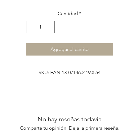
y tienen 48 páginas lisas de 80 grs
Las tapas son semiduras de papel reciclado negro.
Cantidad
*
Agregar al carrito
SKU: EAN-13-0714604190554
No hay reseñas todavía
Comparte tu opinión. Deja la primera reseña.