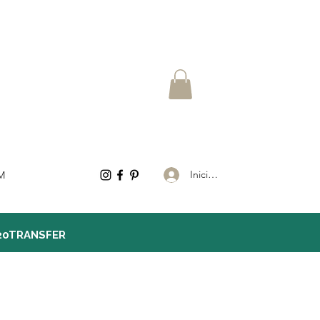
Iniciar sesión
M
20TRANSFER