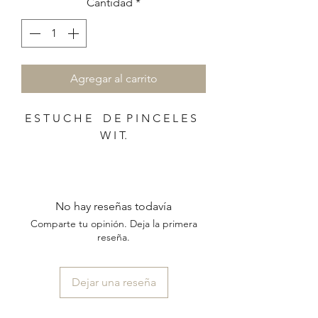
Cantidad
*
Agregar al carrito
E S T U C H E D E P I N C E L E S
W I T.
Ideal para guardar tus pinceles y
accesorios de arte.
Te ayuda a tener todo junto y
No hay reseñas todavía
organizado.
Comparte tu opinión. Deja la primera
Es grande, impermeable y super
reseña.
lavable.
Dejar una reseña
Detalles:
material exterior: trucker