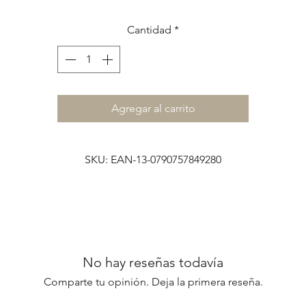
ste cuadernos está impreso artesanalmente en letterpress en l
tapas.
Cantidad
*
Por eso se logra el efecto tan lindo de bajo relieve.
Descripción:
Tamaño A5 210 x 150 mm
Tapas de cartón gris de 2 mm de espesor
Agregar al carrito
e impresas en letterpress
160 páginas blancas rayadas + 1 bolsillo al final
Anillo doble metálico
SKU: EAN-13-0790757849280
Siempre con humor nos encanta estampar mensajes que haga
divertir a quien usa nuestros objetos de papelería....
No hay reseñas todavía
Comparte tu opinión. Deja la primera reseña.