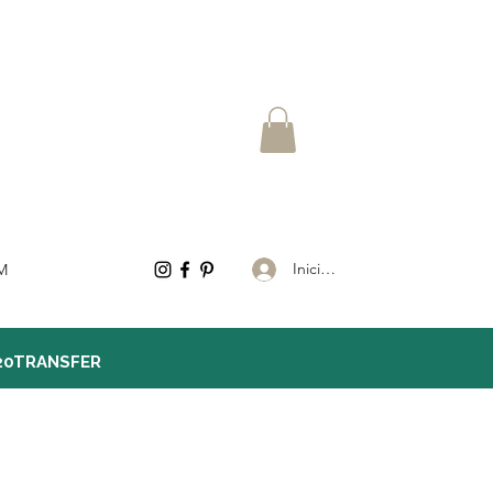
Iniciar sesión
M
20TRANSFER