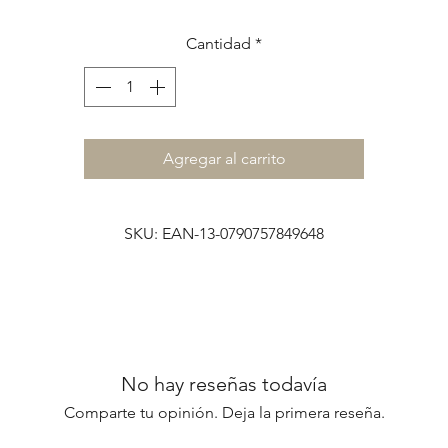
lindo mensaje,
en una tarjeta muy especial.
Cantidad
*
El set incluye:
1 tarjeta díptica de 13 x 16 cm
+
1 sobre de papel de 90 grs de 14 x 17 cm
Agregar al carrito
............
SKU: EAN-13-0790757849648
***El color del sobre puede variar
No hay reseñas todavía
Comparte tu opinión. Deja la primera reseña.