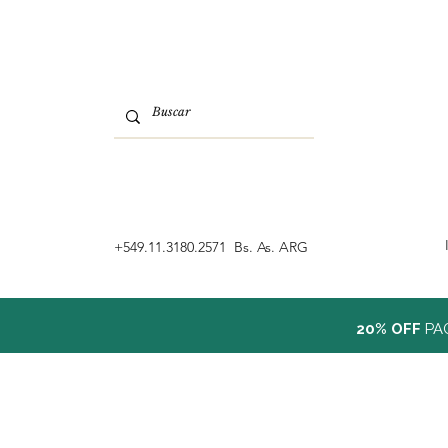
‭+549.11.3180.2571 Bs. As. ARG
20% OFF
PA