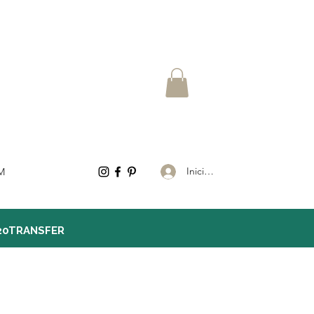
Iniciar sesión
M
20TRANSFER