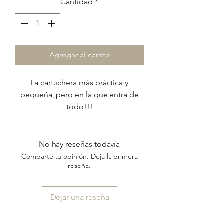
Cantidad
*
Agregar al carrito
La cartuchera más práctica y
pequeña, pero en la que entra de
todo!!!
Es práctica porque es liviana, super
cabedora y si se ensucia la lavás en
el lavarropas y queda como nueva.
No hay reseñas todavía
Sirve para el cole o para llevar
Comparte tu opinión. Deja la primera
cosméticos o cualquier uso que
reseña.
prefieras darle.
Dejar una reseña
Detalles:
material exterior: cordura lisa