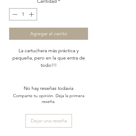
Cantidad
*
Agregar al carrito
La cartuchera más práctica y
pequeña, pero en la que entra de
todo!!!
Es práctica porque es liviana, super
cabedora y si se ensucia la lavás en
el lavarropas y queda como nueva.
No hay reseñas todavía
Sirve para el cole o para llevar
Comparte tu opinión. Deja la primera
cosméticos o cualquier uso que
reseña.
prefieras darle.
Dejar una reseña
Detalles:
material exterior: cordura lisa