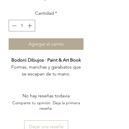
Cantidad
*
Agregar al carrito
Bodoni Dibujos · Paint & Art Book
Formas, manchas y garabatos que
se escapan de tu mano.
Un cuaderno pensado para
acompañar procesos creativos —
desde la primera mancha hasta la
No hay reseñas todavía
obra final.
Comparte tu opinión. Deja la primera
reseña.
Con tapas de cartulina kraft 100%
reciclada e interior de papel
Dejar una reseña