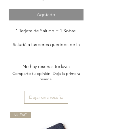
Agotado
1 Tarjeta de Saludo + 1 Sobre
Saludá a tus seres queridos de la
forma más linda escribiendo un
lindo mensaje,
en una tarjeta muy especial.
No hay reseñas todavía
Comparte tu opinión. Deja la primera
El set incluye:
reseña.
1 tarjeta díptica de 13 x 16 cm
+
Dejar una reseña
1 sobre de papel 100% reciclado de
14 x 17 cm
NUEVO
NUEVO