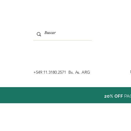
‭+549.11.3180.2571 Bs. As. ARG
20% OFF
PA