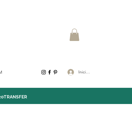
Iniciar sesión
M
20TRANSFER