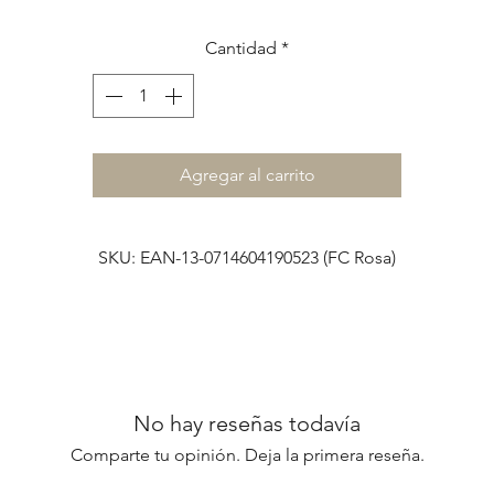
Con este set de tarjeta y sobre, podés sorprender a tus seres
queridos con unas mensajes llenos de significado y cariño.
Cantidad
*
El set incluye:
.
1 tarjeta díptica
(plegable) de
13 x 16 cm
, lista para tu mensaje
especial.
.
1 sobre de papel
de
90 g
en tamaño
14 x 17 cm
(el color pued
Agregar al carrito
variar).
Es un lindo detalle que perdura en el tiempo!!! 💌
SKU: EAN-13-0714604190523 (FC Rosa)
................................................
📦
Envíos a todo el país
Si estás en Bs As podés retirar en nuestro Showroom de Beccar
coordinando antes.
No hay reseñas todavía
Comparte tu opinión. Deja la primera reseña.