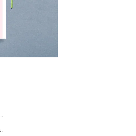
..
o.