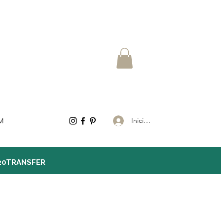
Iniciar sesión
M
20TRANSFER