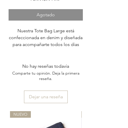
Agotado
Nuestra Tote Bag Large está
confeccionada en denim y diseñada
para acompañarte todos los días
con comodidad y estilo.
Su detalle protagonista son las
correas, realizadas a partir de la
No hay reseñas todavía
combinación de tres cintas
Comparte tu opinión. Deja la primera
diferentes -algodón, gros y
reseña.
terciopelo- que crean un diseño
rayado original y único.
Dejar una reseña
Está completamente forrada en su
interior, cuenta con bolsillo interno y
cierre con botón imán.
NUEVO
NUEVO
Una pieza de edición limitada:
existe solo una unidad por