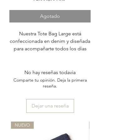
Agotado
Nuestra Tote Bag Large está
confeccionada en denim y diseñada
para acompañarte todos los días
con comodidad y estilo.
Su detalle protagonista son las
correas, realizadas a partir de la
No hay reseñas todavía
combinación de tres cintas
Comparte tu opinión. Deja la primera
diferentes -algodón, gros y
reseña.
terciopelo- que crean un diseño
rayado original y único.
Dejar una reseña
Está completamente forrada en su
interior, cuenta con bolsillo interno y
cierre con botón imán.
NUEVO
NUEVO
Una pieza de edición limitada:
existe solo una unidad por